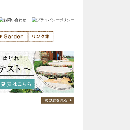
facebookいいね！投票企画
素敵なお庭を選