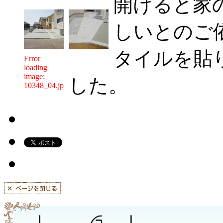
開けると家
しいとのご
タイルを貼り
Error
loading
image:
した。
10348_04.jpg